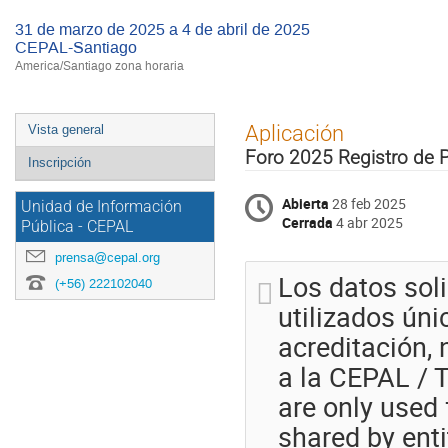
31 de marzo de 2025 a 4 de abril de 2025
CEPAL-Santiago
America/Santiago zona horaria
Event
Aplicación
Vista general
menu
Foro 2025 Registro de 
Inscripción
Abierta
28 feb 2025
Unidad de Información
Cerrada
4 abr 2025
Pública - CEPAL
prensa@cepal.org
Los datos soli
(+56) 222102040
utilizados ún
acreditación,
a la CEPAL / T
are only used 
shared by ent