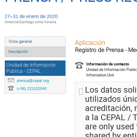
27–31 de enero de 2020
America/Santiago zona horaria
Event
Aplicación
Vista general
menu
Registro de Prensa - Me
Inscripción
Información de contacto
Unidad de Información
Unidad de Información Publi
Pública - CEPAL
Information Unit
prensa@cepal.org
Los datos soli
(+56) 222102040
utilizados ún
acreditación,
a la CEPAL / T
are only used 
shared by ent