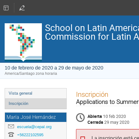
School on Latin Ameri
Commission for Latin 
10 de febrero de 2020 a 29 de mayo de 2020
America/Santiago zona horaria
Event
Inscripción
Vista general
menu
Applications to Summer
Inscripción
Abierta
10 feb 2020
María José Hernández
Cerrada
29 may 2020
escuela@cepal.org
+56222102595
La inscripción está c