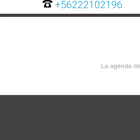
+56222102196
La agenda de