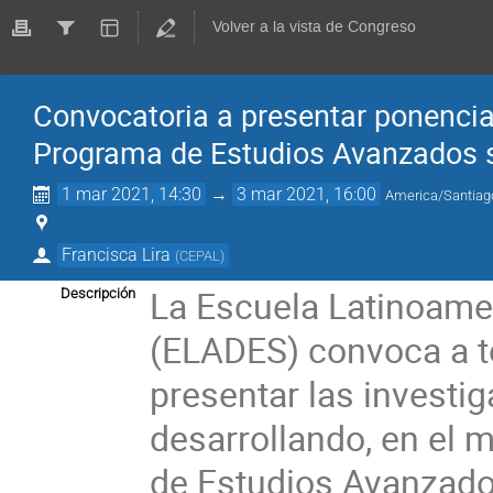
Volver a la vista de Congreso
Convocatoria a presentar ponenci
Programa de Estudios Avanzados 
1 mar 2021, 14:30
→
3 mar 2021, 16:00
America/Santiag
Francisca Lira
(
CEPAL
)
La Escuela Latinoamer
Descripción
(ELADES) convoca a 
presentar las investi
desarrollando, en el 
de Estudios Avanzado