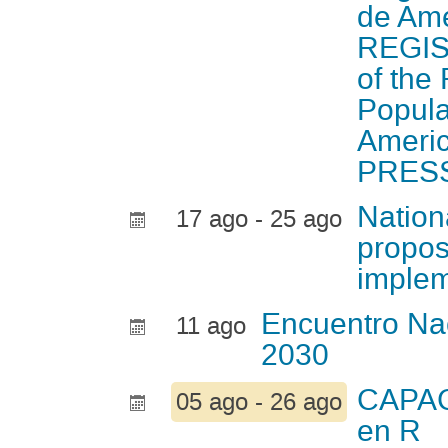
de Amé
REGIS
of the
Popula
Americ
PRES
Nationa
17 ago - 25 ago
propos
implem
Encuentro Na
11 ago
2030
CAPACI
05 ago - 26 ago
en R