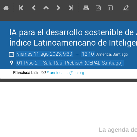
IA para el desarrollo sostenible d
Índice Latinoamericano de Inteligen
viernes 11 ago 2023, 9:30
→
12:10
America/Santiago
01-Piso 2- - Sala Raúl Prebisch (CEPAL-Santiago)
Francisca Lira
Francisca.lira@un.org
La agenda de