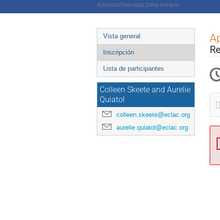
America/Grenada zona horaria
Event
Ap
Vista general
menu
Re
Inscripción
Lista de participantes
Colleen Skeete and Aurelie
Quiatol
colleen.skeete@eclac.org
aurelie.quiatol@eclac.org