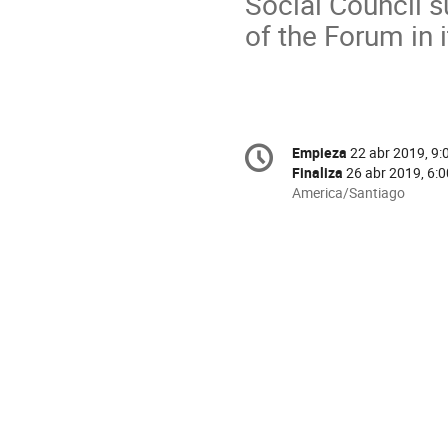
Social Council 
of the Forum in 
Conference
Empieza
22 abr 2019, 9:
Fecha/Hora
information
Finaliza
26 abr 2019, 6:0
All
America/Santiago
times
are
in
America/Santiago