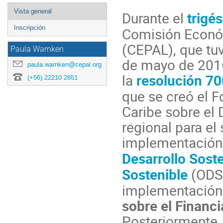
Event
Vista general
Durante el
trigé
menu
Inscripción
Comisión Económ
(CEPAL), que tu
Paula Warnken
de mayo de 201
paula.warnken@cepal.org
la
resolución 7
(+56) 22210 2651
que se creó el F
Caribe sobre el
regional para el
implementación
Desarrollo Sost
Sostenible
(ODS)
implementación
sobre el Financi
Posteriormente,