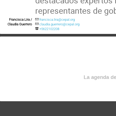
destacados expertos n
representantes de gob
Francisca Lira /
francisca.lira@cepal.org
Claudia Guerrero
claudia.guerrero@cepal.org
+5622102208
La agenda de