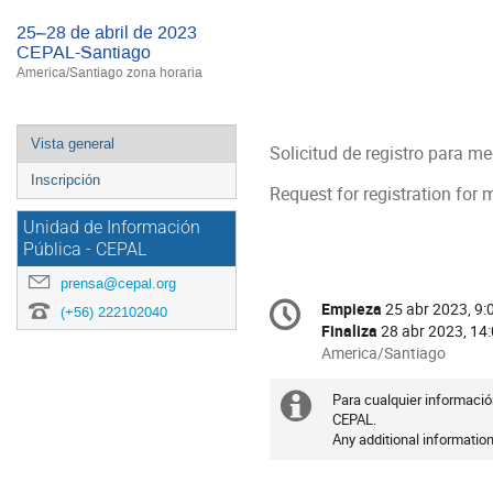
25–28 de abril de 2023
CEPAL-Santiago
America/Santiago zona horaria
Event
Vista general
Solicitud de registro para m
menu
Inscripción
Request for registration for 
Unidad de Información
Pública - CEPAL
prensa@cepal.org
Conference
Empieza
25 abr 2023, 9:
Fecha/Hora
(+56) 222102040
information
Finaliza
28 abr 2023, 14
All
America/Santiago
times
are
Para cualquier informació
Información
in
CEPAL.
Any additional information
extra
America/Santiago