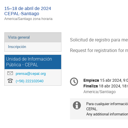
15–18 de abril de 2024
CEPAL-Santiago
America/Santiago zona horaria
Event
Vista general
Solicitud de registro para m
menu
Inscripción
Request for registration for 
Unidad de Información
Pública - CEPAL
prensa@cepal.org
Conference
Empieza
15 abr 2024, 9:
Fecha/Hora
(+56) 222102040
information
Finaliza
18 abr 2024, 18
All
America/Santiago
times
are
Para cualquier informació
Información
in
CEPAL.
Any additional information
extra
America/Santiago