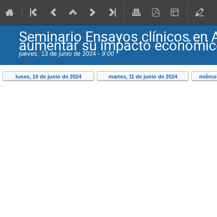
Seminario Ensayos clínicos en 
aumentar su impacto económico
jueves, 13 de junio de 2024 -
9:00
lunes, 10 de junio de 2024
martes, 11 de junio de 2024
miércol