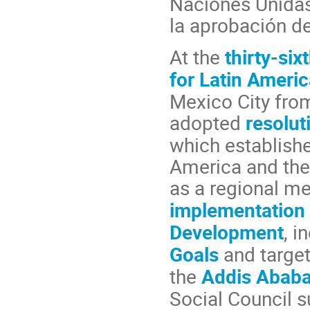
Naciones Unidas
la aprobación d
At the
thirty-si
for Latin Ameri
Mexico City fro
adopted
resolut
which establishe
America and the
as a regional m
implementation 
Development
, i
Goals
and target
the
Addis Ababa
Social Council 