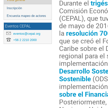
Durante el
trigé
menu
Comisión Económ
Inscripción
(CEPAL), que tu
Encuesta mapeo de actores
de mayo de 201
Eventos CEPAL
la
resolución 7
eventos@cepal.org
que se creó el F
+56 2 2210 2000
Caribe sobre el
regional para el
implementación
Desarrollo Sost
Sostenible
(ODS)
implementación
sobre el Financi
Posteriormente,