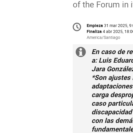
of the Forum in 
Conference
Empieza
31 mar 2025, 9
Fecha/Hora
information
Finaliza
4 abr 2025, 18:0
All
America/Santiago
times
are
En caso de re
Información
in
a: Luis Edua
America/Santiago
extra
Jara Gonzál
*Son ajustes 
adaptaciones
carga desprop
caso particul
discapacidad 
con las demá
fundamentale