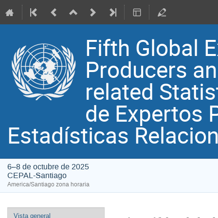
Fifth Global 
Producers and
related Stati
de Expertos 
Estadísticas Relacio
6–8 de octubre de 2025
CEPAL-Santiago
America/Santiago zona horaria
Event
Vista general