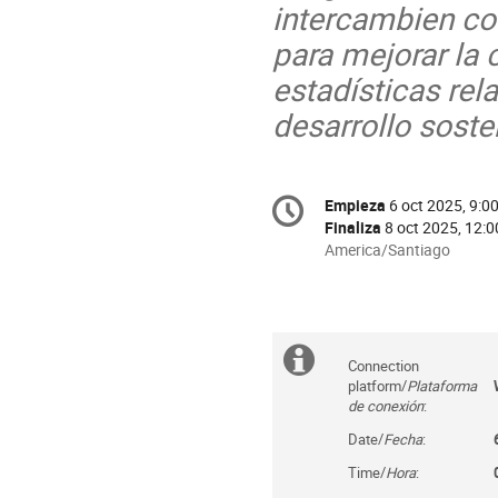
intercambien co
para mejorar la 
estadísticas rel
desarrollo soste
Conference
Empieza
6 oct 2025, 9:0
Fecha/Hora
information
Finaliza
8 oct 2025, 12:0
All
America/Santiago
times
are
in
America/Santiago
Información
Connection 
platform/
Plataforma 
extra
de conexión
:
Date/
Fecha
:
Time/
Hora
: