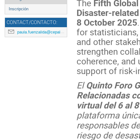
The
Fifth Globa
menu
Disaster-related
Inscripción
8 October 2025
CONTACT/CONTACTO:
for statisticians
paula.fuenzalida@cepal.org
and other stake
strengthen colla
coherence, and u
support of risk
El
Quinto Foro G
Relacionadas co
virtual del 6 al
plataforma única
responsables de 
riesgo de desast