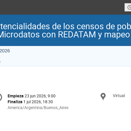
ncialidades de los censos de pobl
Microdatos con REDATAM y mapeo
 2026
a
onference
Virtual
Ubica
Empieza
23 jun 2026, 9:00
Fecha/Hora
formation
Finaliza
1 jul 2026, 18:30
All
America/Argentina/Buenos_Aires
times
are
in
America/Argentina/Buenos_Aires