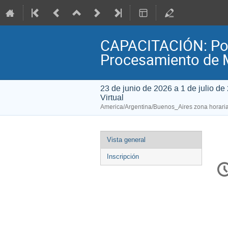
CAPACITACIÓN: Pote
Procesamiento de 
23 de junio de 2026 a 1 de julio de
Virtual
America/Argentina/Buenos_Aires zona horari
Event
Vista general
menu
Inscripción
C
in