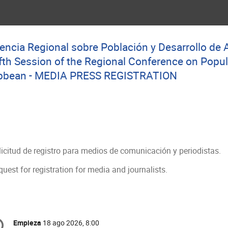
encia Regional sobre Población y Desarrollo de Am
h Session of the Regional Conference on Popul
ribbean - MEDIA PRESS REGISTRATION
licitud de registro para medios de comunicación y periodistas.
uest for registration for media and journalists.
onference
Empieza
18 ago 2026, 8:00
Fecha/Hora