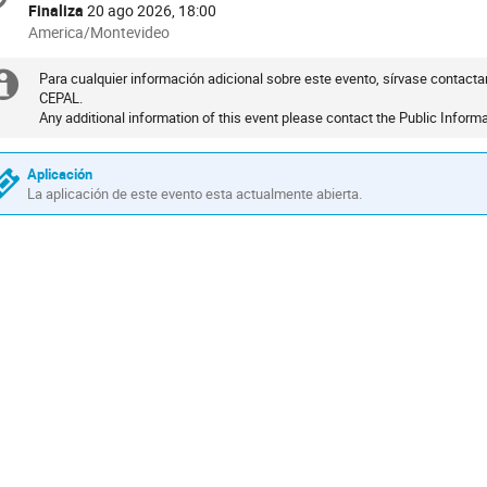
formation
Finaliza
20 ago 2026, 18:00
All
America/Montevideo
times
are
Para cualquier información adicional sobre este evento, sírvase contactar
Información
in
CEPAL.
Any additional information of this event please contact the Public Inform
extra
America/Montevideo
Aplicación
La aplicación de este evento esta actualmente abierta.