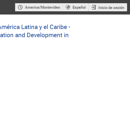
America/Montevideo
Español
Inicio de sesión
érica Latina y el Caribe -
ation and Development in