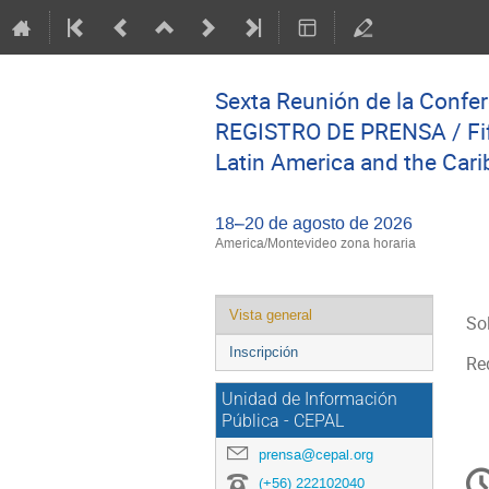
Sexta Reunión de la Confer
REGISTRO DE PRENSA / Fift
Latin America and the Ca
18–20 de agosto de 2026
America/Montevideo zona horaria
Event
Vista general
So
menu
Inscripción
Req
Unidad de Información
Pública - CEPAL
prensa@cepal.org
C
(+56) 222102040