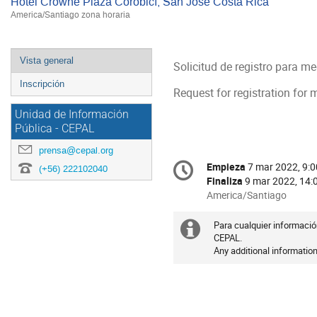
Hotel Crowne Plaza Corobicí, San José Costa Rica
America/Santiago zona horaria
Event
Vista general
Solicitud de registro para m
menu
Inscripción
Request for registration for 
Unidad de Información
Pública - CEPAL
prensa@cepal.org
Conference
Empieza
7 mar 2022, 9:0
Fecha/Hora
(+56) 222102040
information
Finaliza
9 mar 2022, 14:
All
America/Santiago
times
are
Para cualquier informació
Información
in
CEPAL.
Any additional information
extra
America/Santiago