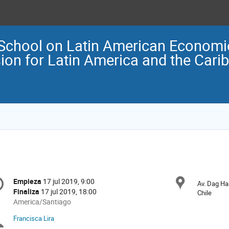
chool on Latin American Economi
on for Latin America and the Cari
onference
Ubica
Empieza
17 jul 2019, 9:00
Fecha/Hora
Av. Dag Ha
formation
Finaliza
17 jul 2019, 18:00
Chile
All
America/Santiago
times
Francisca Lira
Moderadores
are