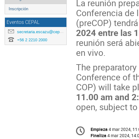
La reunión prepa
menu
Inscripción
Conferencia de 
(preCOP) tendrá
Eventos CEPAL
2024 entre las 1
secretaria.escazu@cepal.org
reunión será abie
+56 2 2210 2000
en vivo.
The preparatory 
Conference of t
COP) will take pl
11.00 am and 2
open, subject to 
Conference
Empieza
4 mar 2024, 11
Fecha/Hora
information
Finaliza
4 mar 2024, 14: