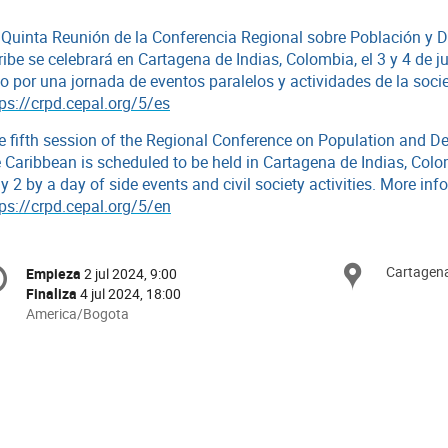
 Quinta Reunión de la Conferencia Regional sobre Población y De
ibe se celebrará en Cartagena de Indias, Colombia, el 3 y 4 de ju
io por una jornada de eventos paralelos y actividades de la soci
tps://crpd.cepal.org/5/es
e fifth session of the Regional Conference on Population and D
e Caribbean is scheduled to be held in Cartagena de Indias, Col
y 2 by a day of side events and civil society activities.
More info
tps://crpd.cepal.org/5/en
onference
Cartagena
Ubica
Empieza
2 jul 2024, 9:00
Fecha/Hora
formation
Finaliza
4 jul 2024, 18:00
All
America/Bogota
times
are
in
America/Bogota