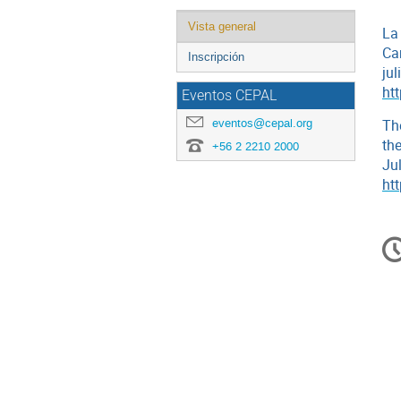
Event
Vista general
La
menu
Car
Inscripción
jul
ht
Eventos CEPAL
eventos@cepal.org
Th
th
+56 2 2210 2000
Jul
ht
C
in