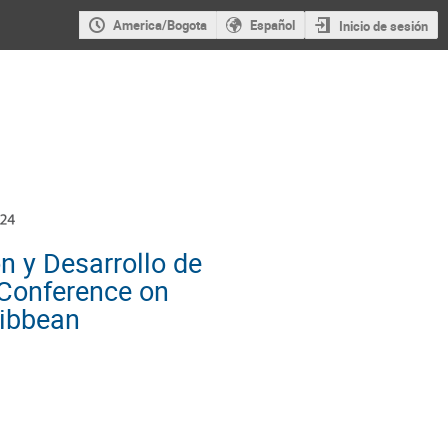
America/Bogota
Español
Inicio de sesión
n y Desarrollo de
l Conference on
ribbean