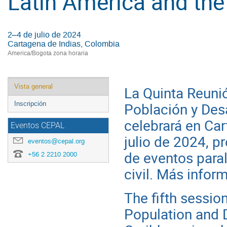
Latin America and the
2–4 de julio de 2024
Cartagena de Indias, Colombia
America/Bogota zona horaria
Event
Vista general
La Quinta Reuni
menu
Población y Desa
Inscripción
celebrará en Car
Eventos CEPAL
julio de 2024, pr
eventos@cepal.org
de eventos paral
+56 2 2210 2000
civil.
Más inform
The fifth sessio
Population and 