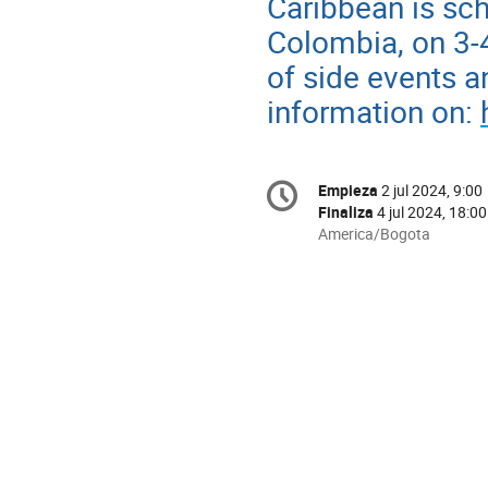
Caribbean is sch
Colombia, on 3-4
of side events an
information on:
Conference
Empieza
2 jul 2024, 9:00
Fecha/Hora
information
Finaliza
4 jul 2024, 18:00
All
America/Bogota
times
are
in
America/Bogota