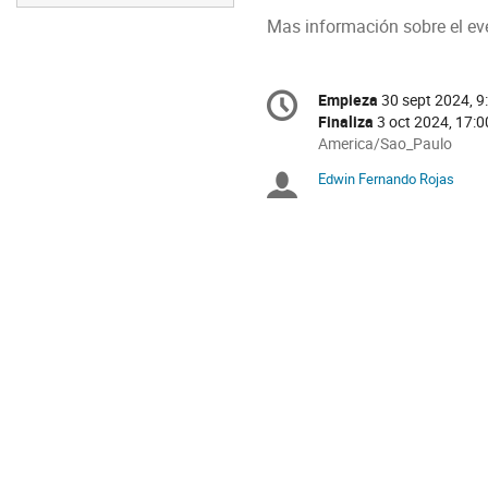
Mas información sobre el e
Conference
Empieza
30 sept 2024, 9
Fecha/Hora
information
Finaliza
3 oct 2024, 17:0
All
America/Sao_Paulo
times
Edwin Fernando Rojas
Moderadores
are
in
America/Sao_Paulo