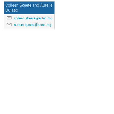
Colleen Skeete and Aurelie
Quiatol
colleen.skeete@eclac.org
aurelie.quiatol@eclac.org