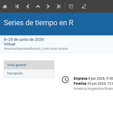
Series de tiempo en R
8–29 de junio de 2026
Virtual
America/Argentina/Buenos_Aires zona horaria
Event
Vista general
menu
Inscripción
Conference
Empieza
8 jun 2026, 9:30
Fecha/Hora
information
Finaliza
29 jun 2026, 12:
All
America/Argentina/Buen
times
are
in
America/Argentina/Buen