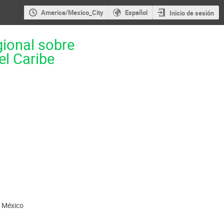
America/Mexico_City
Español
Inicio de sesión
gional sobre
el Caribe
 México
ción