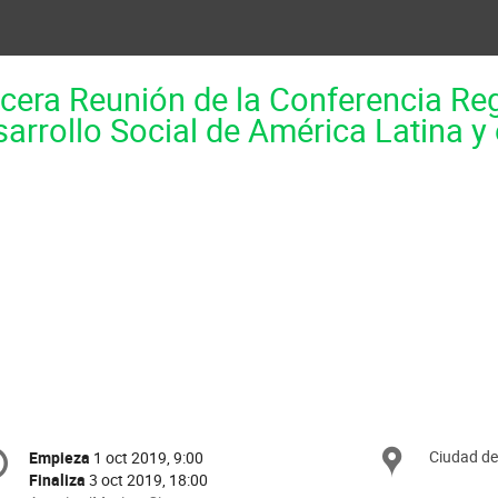
cera Reunión de la Conferencia Re
arrollo Social de América Latina y 
onference
Ciudad de
Ubica
Empieza
1 oct 2019, 9:00
Fecha/Hora
formation
Finaliza
3 oct 2019, 18:00