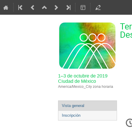
Ter
Des
1–3 de octubre de 2019
Ciudad de México
America/Mexico_City zona horaria
Event
Vista general
menu
Inscripción
C
in