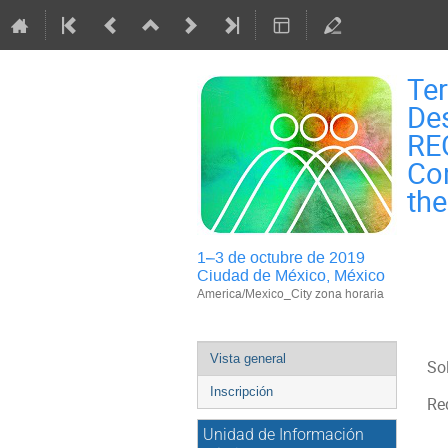
Ter
Des
RE
Con
th
1–3 de octubre de 2019
Ciudad de México, México
America/Mexico_City zona horaria
Event
Vista general
So
menu
Inscripción
Req
Unidad de Información