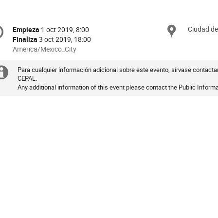
onference
Ciudad de
Ubica
Empieza
1 oct 2019, 8:00
Fecha/Hora
formation
Finaliza
3 oct 2019, 18:00
All
America/Mexico_City
times
are
Para cualquier información adicional sobre este evento, sírvase contactar
Información
in
CEPAL.
Any additional information of this event please contact the Public Inform
extra
America/Mexico_City