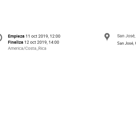
onference
San José,
Ubica
Empieza
11 oct 2019, 12:00
Fecha/Hora
formation
Finaliza
12 oct 2019, 14:00
San José, 
All
America/Costa_Rica
times
are
in
America/Costa_Rica