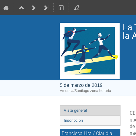
La 
la 
5 de marzo de 2019
America/Santiago zona horaria
Event
Vista general
CE
menu
qu
Inscripción
de 
na
Francisca Lira / Claudia