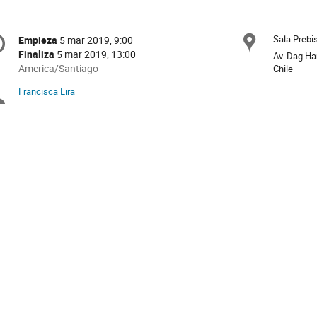
onference
Sala Prebi
Ubica
Empieza
5 mar 2019, 9:00
Fecha/Hora
formation
Finaliza
5 mar 2019, 13:00
Av. Dag Ha
All
America/Santiago
Chile
times
Francisca Lira
Moderadores
are
in
America/Santiago