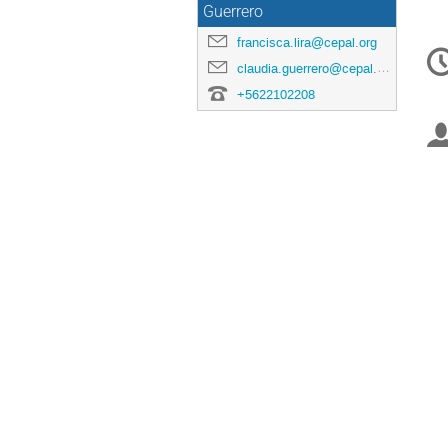
Guerrero
C
francisca.lira@cepal.org
in
claudia.guerrero@cepal.org
+5622102208