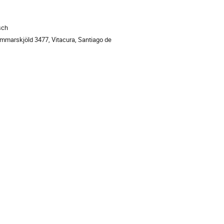
sch
ción
mmarskjöld 3477, Vitacura, Santiago de