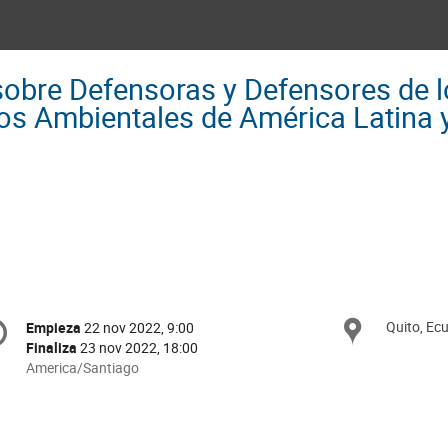
sobre Defensoras y Defensores de 
 Ambientales de América Latina y
onference
Quito, Ec
Ubica
Empieza
22 nov 2022, 9:00
Fecha/Hora
formation
Finaliza
23 nov 2022, 18:00
All
America/Santiago
times
are
in
America/Santiago