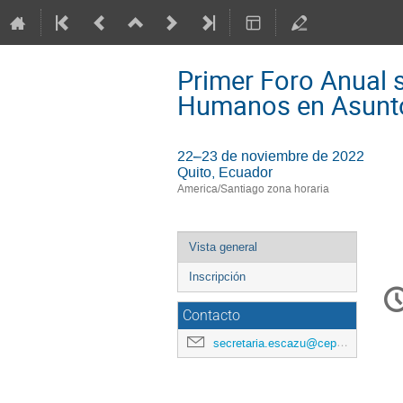
Primer Foro Anual 
Humanos en Asuntos
22–23 de noviembre de 2022
Quito, Ecuador
America/Santiago zona horaria
Event
Vista general
menu
Inscripción
C
in
Contacto
secretaria.escazu@cepal.org