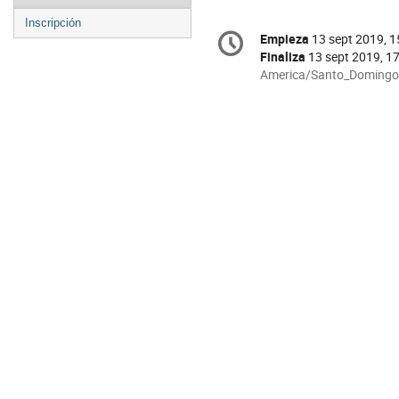
menu
Inscripción
Conference
Empieza
13 sept 2019, 1
Fecha/Hora
information
Finaliza
13 sept 2019, 1
All
America/Santo_Domingo
times
are
in
America/Santo_Domingo