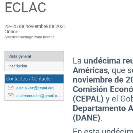
ECLAC
23–25 de noviembre de 2021
Online
America/Santiago zona horaria
Event
Vista general
La
undécima reu
menu
Inscripción
Américas
, que s
noviembre de 2
Contactos / Contacts
Comisión Económ
juan.alvez@cepal.org
(CEPAL)
y el Go
andreamurden@gmail.com
Departamento Ad
(DANE)
.
En esta undécim