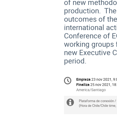
of new methodolo
production. The
outcomes of the
international act
Conference of E
working groups 
new Executive C
period.
Conference
Empieza
23 nov 2021, 9:
Fecha/Hora
information
Finaliza
25 nov 2021, 18
All
America/Santiago
times
are
Plataforma de conexión /
Información
in
(Hora de Chile/Chile time
extra
America/Santiago